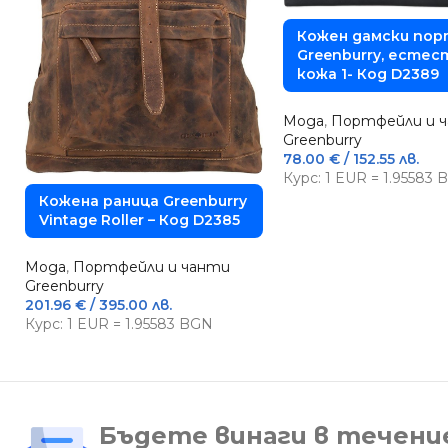
Кожен дамски по
Greenburry, естес
кожа 1- Код D2389
Мода
,
Портфейли и 
Greenburry
78.00
€
/ 152.55 лв.
Курс: 1 EUR = 1.95583
Кожена раница Greenburry
Vintage Roller – Код D2385
Мода
,
Портфейли и чанти
Greenburry
201.96
€
/ 395.00 лв.
Курс: 1 EUR = 1.95583 BGN
Бъдете винаги в течени