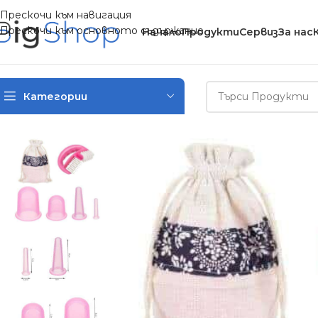
Прескочи към навигация
Прескочи към основното съдържание
Начало
Продукти
Сервиз
За нас
Категории
Начало
/
Мода
/
Комплект масажни вендузи 4 бр + масажор 