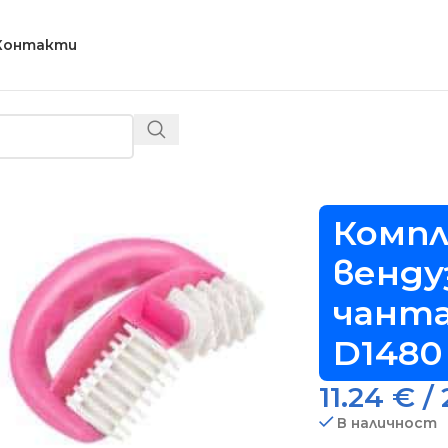
Контакти
и чанта за съхранение – Код D1480
Комп
венду
чанта
D1480
11.24
€
/ 
В наличност