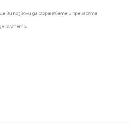
ще ви позволи да съхранявате и пренасяте
и деколтето.