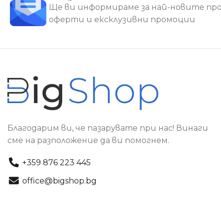
Ще ви информираме за най-новите пр
оферти и ексклузивни промоции
Благодарим ви, че пазарувате при нас! Винаги
сме на разположение да ви помогнем.
+359 876 223 445
office@bigshop.bg