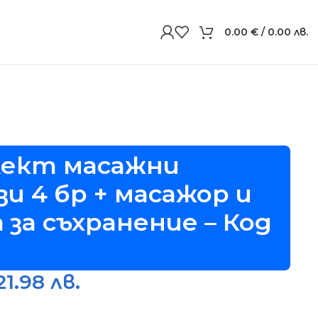
0.00
€
/ 0.00 лв.
лект масажни
зи 4 бр + масажор и
 за съхранение – Код
21.98 лв.