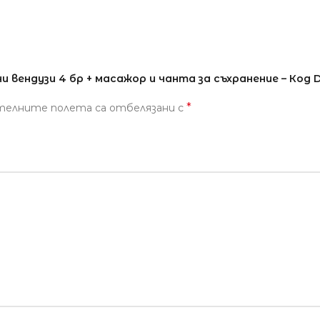
 вендузи 4 бр + масажор и чанта за съхранение – Код 
*
телните полета са отбелязани с