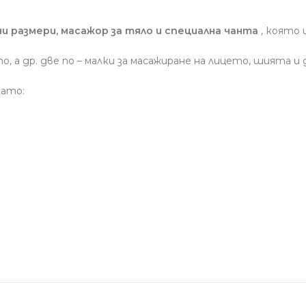
ни размери, масажор за тяло и специална чанта
, която 
, а др. две по – малки за масажиране на лицето, шията 
като: