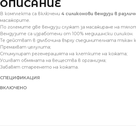
ОПИСАНИЕ
В комплекта са включени
4 силиконови вендузи в различ
масажорите.
По големите две вендузи служат за масажиране на тялото
Вендузите са изработени от 100% медицински силикон.
Те действат в дълбочина върху съединителната тъкан 
Премахват целулита;
Стимулират регенерацията на клетките на кожата;
Усилват обмяната на вещества в организма;
Забавят стареенето на кожата.
СПЕЦИФИКАЦИЯ
ВКЛЮЧЕНО