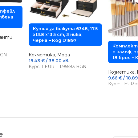
ртфейл
твена
Кутия за бижута 6348, 17.5
x13.8 x13.5 cm, 3 нива,
чанти
черна – Код D1897
Kомплект 
с калъф, 
Козметика
,
Мода
 BGN
18 броя – 
19.43
€
/ 38.00 лв.
Курс: 1 EUR = 1.95583 BGN
Козметика
,
9.66
€
/ 18.89
Курс: 1 EUR 
е