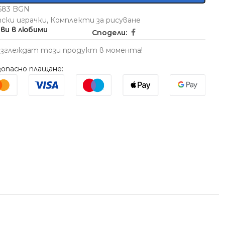
5583 BGN
ски играчки
,
Комплекти за рисуване
ви в любими
Сподели:
азглеждат този продукт в момента!
опасно плащане: