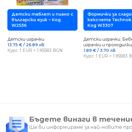
Детски таблет и пиано с
Формички за сладо
български език – Код
кексчета Technok 
W2536
Код W3307
Детски играчки
Детски играчки
,
Беб
13.75
€
/ 26.89 лв.
играчки и проходилки
Курс: 1 EUR = 1.95583 BGN
1.89
€
/ 3.70 лв.
Курс: 1 EUR = 1.95583
Бъдете винаги в течени
Ще ви информираме за най-новите пр