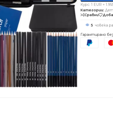
Курс: 1 EUR = 1.9
Категории:
Дет
Сравни
Доба
5
човека р
Гарантирано без