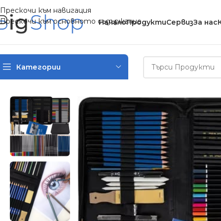
Прескочи към навигация
Прескочи към основното съдържание
Начало
Продукти
Сервиз
За нас
Категории
Начало
/
Детски играчки
/
Комплекти за рисуване
/
Комплект