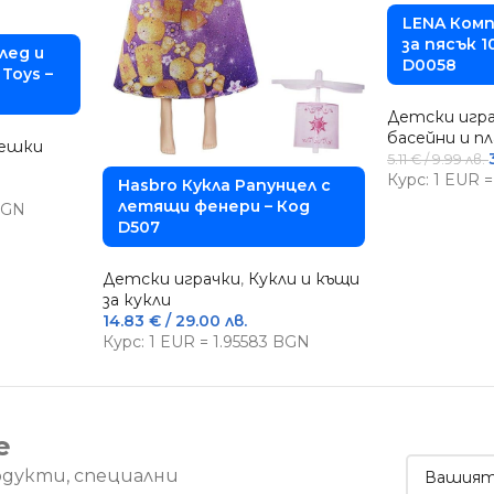
LENA Комп
за пясък 1
лед и
D0058
Toys –
Детски игр
басейни и п
ешки
5.11
€
/ 9.99 лв.
Курс: 1 EUR 
Hasbro Кукла Рапунцел с
летящи фенери – Код
 BGN
D507
Детски играчки
,
Кукли и къщи
за кукли
14.83
€
/ 29.00 лв.
Курс: 1 EUR = 1.95583 BGN
е
одукти, специални