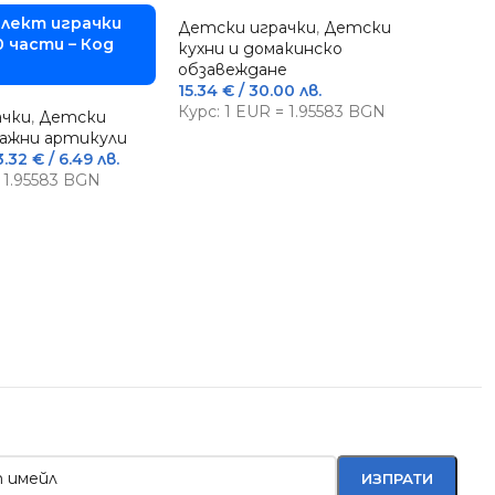
лект играчки
Детски играчки
,
Детски
0 части – Код
кухни и домакинско
обзавеждане
15.34
€
/ 30.00 лв.
Курс: 1 EUR = 1.95583 BGN
ачки
,
Детски
лажни артикули
-5
3.32
€
/ 6.49 лв.
= 1.95583 BGN
М
К
Дет
и л
13.2
Кур