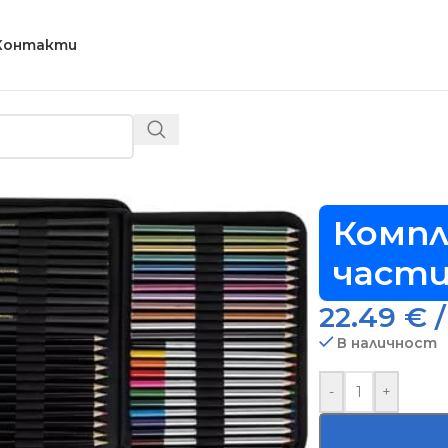
Контакти
 за скициране 74 части – Код D2038
Компл
части
22.49
€
/
В наличност
-
+