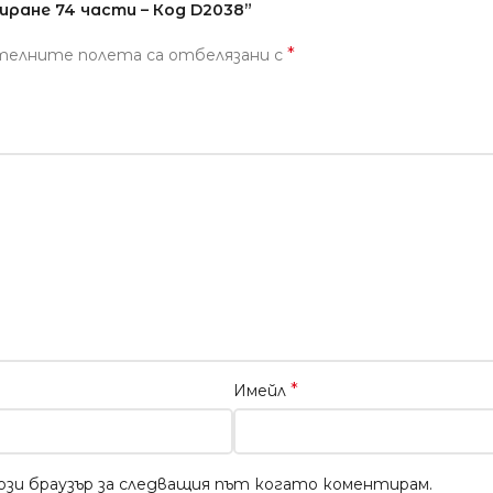
иране 74 части – Код D2038”
*
телните полета са отбелязани с
*
Имейл
този браузър за следващия път когато коментирам.