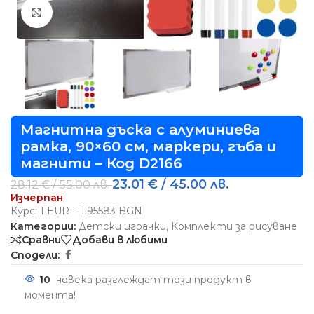
Виж повече
Магнитна дъска с алуминиева
рамка, 90×60 см, маркери, гъба и
магнити – Код D2166
23.01
€
/ 45.00 лв.
28.12
€
/ 55.00 лв.
Изчерпан
Курс: 1 EUR = 1.95583 BGN
Категории:
Детски играчки
,
Комплекти за рисуване
Сравни
Добави в любими
Сподели:
10
човека разглеждат този продукт в
момента!