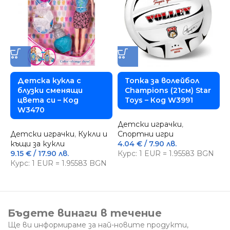
Детска кукла с
Топка за волейбол
блузки сменящи
Champions (21см) Star
цвета си – Код
Toys – Код W3991
W3470
Детски играчки
,
Д
Детски играчки
,
Кукли и
Спортни игри
п
къщи за кукли
4.04
€
/ 7.90 лв.
9.15
€
/ 17.90 лв.
Курс: 1 EUR = 1.95583 BGN
3
4
Курс: 1 EUR = 1.95583 BGN
К
Бъдете винаги в течение
Ще ви информираме за най-новите продукти,