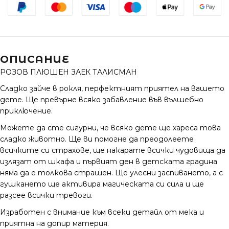
ОПИСАНИЕ
РОЗОВ ПЛЮШЕН ЗАЕК ТАЛИСМАН
Сладко зайче в рокля, перфектният приятел на вашето
дете.
Ще превърне всяко забавление във вълшебно
приключение.
Можете да сте сигурни, че всяко дете ще хареса това
сладко животно.
Ще ви помогне да преодолеете
всичките си страхове, ще накарате всички чудовища да
излязат от шкафа и първият ден в детската градина
няма да е толкова страшен.
Ще улесни заспиването, а с
гушкането ще активира магическата си сила и ще
разсее всички тревоги.
Изработен с внимание към всеки детайл от мека и
приятна на допир материя.