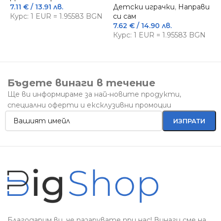
7.11
€
/ 13.91 лв.
Детски играчки
,
Направи
б
Курс: 1 EUR = 1.95583 BGN
си сам
а
7.62
€
/ 14.90 лв.
2
Курс: 1 EUR = 1.95583 BGN
К
Бъдете винаги в течение
Ще ви информираме за най-новите продукти,
специални оферти и ексклузивни промоции
Благодарим ви, че пазарувате при нас! Винаги сме на