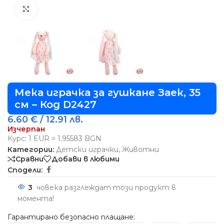
Виж повече
Мека играчка за гушкане Заек, 35
см – Код D2427
6.60
€
/ 12.91 лв.
Изчерпан
Курс: 1 EUR = 1.95583 BGN
Категории:
Детски играчки
,
Животни
Сравни
Добави в любими
Сподели:
3
човека разглеждат този продукт в
момента!
Гарантирано безопасно плащане: