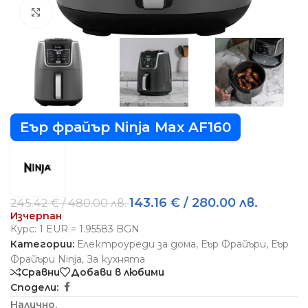
Виж повече
Еър фрайър Ninja Max AF160
143.16
€
/ 280.00 лв.
245.42
€
/ 480.00 лв.
Изчерпан
Курс: 1 EUR = 1.95583 BGN
Категории:
Електроуреди за дома
,
Еър Фрайъри
,
Еър
Фрайъри Ninja
,
За кухнята
Сравни
Добави в любими
Сподели:
Налично.