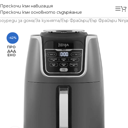
Прескочи към навигация
Прескочи към основното съдържание
оуреди за дома
/
За кухнята
/
Еър Фрайъри
/
Еър Фрайъри Ninja
-42%
ПРО
ДАД
ЕНО