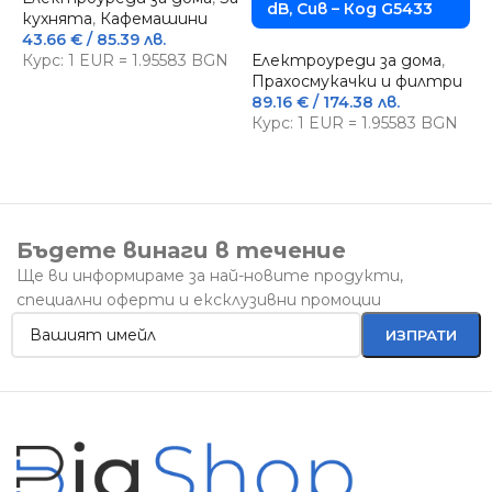
dB, Сив – Код G5433
кухнята
,
Кафемашини
З
43.66
€
/ 85.39 лв.
Е
Курс: 1 EUR = 1.95583 BGN
Електроуреди за дома
,
Е
Прахосмукачки и филтри
2
89.16
€
/ 174.38 лв.
К
Курс: 1 EUR = 1.95583 BGN
Бъдете винаги в течение
Ще ви информираме за най-новите продукти,
специални оферти и ексклузивни промоции