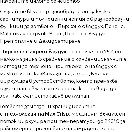
нахраните цялото семейство.
Създайте вкусно разнообразие от закуски,
гарнитури и пълноценни ястия с 6 разнообразни
функции за готвене – Пържене с въздух, Печене,
Максимална хрупкавост, Печене с въздух,
Претопляне и Дехидратиране.
Пържене с горещ въздух
– предлага до 75% по-
малко мазнина в сравнение с конвенционалните
методи за пържене.
При пържене на въздух с
малко или никаква мазнина, горещ въздух
циркулира в устройството, което премахва
излишната влага от храната, което води до
хрупкав, златистокафяв резултат.
Гответе замразени храни директно
с
технологията Max Crisp.
Мощният въздушен
поток циркулира при температури до 240°C за
равномерно приготвяне на замразени храни и