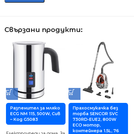
Свързани продукти:
Разпенител за мляко
Прахосмукачка без
ECG NM 115, 500W, Сив
торба SENCOR SVC
– Код G5083
730RD-EUE2, 800W
ECO мотор,
контейнера 1.5L, 76
Електроуреди за дома
,
За