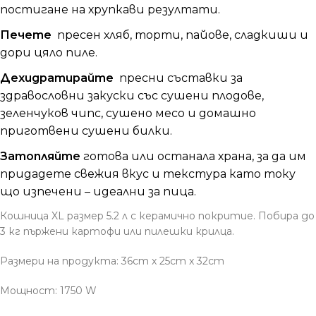
постигане на хрупкави резултати.
Печете
пресен хляб, торти, пайове, сладкиши
и
дори цяло пиле.
Дехидратирайте
пресни съставки за
здравословни закуски със сушени плодове,
зеленчуков чипс, сушено месо и домашно
приготвени сушени билки.
Затопляйте
готова или останала храна
, за да им
придадете свежия вкус и текстура като току
що изпечени – идеални за пица.
Кошница XL размер 5.2 л с керамично покритие. Побира до
3 кг пържени картофи или пилешки крилца.
Размери на продукта:
36cm x 25cm x 32cm
Мощност: 1750 W