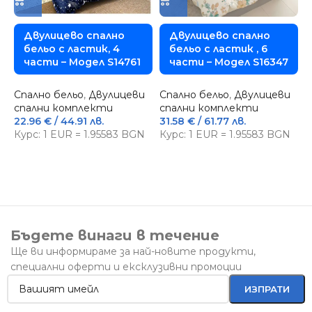
Двулицево спално
Двулицево спално
бельо с ластик, 4
бельо с ластик , 6
части – Модел S14761
части – Модел S16347
Спално бельо
,
Двулицеви
Спално бельо
,
Двулицеви
спални комплекти
спални комплекти
22.96
€
/ 44.91 лв.
31.58
€
/ 61.77 лв.
С
Курс: 1 EUR = 1.95583 BGN
Курс: 1 EUR = 1.95583 BGN
з
1
К
Бъдете винаги в течение
Ще ви информираме за най-новите продукти,
специални оферти и ексклузивни промоции