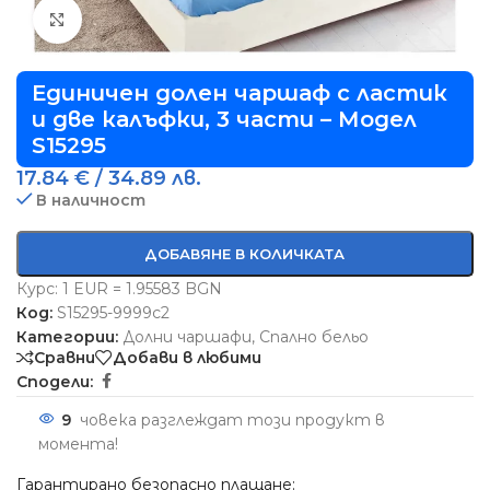
Виж повече
Единичен долен чаршаф с ластик
и две калъфки, 3 части – Модел
S15295
17.84
€
/ 34.89 лв.
В наличност
ДОБАВЯНЕ В КОЛИЧКАТА
Курс: 1 EUR = 1.95583 BGN
Код:
S15295-9999c2
Категории:
Долни чаршафи
,
Спално бельо
Сравни
Добави в любими
Сподели:
9
човека разглеждат този продукт в
момента!
Гарантирано безопасно плащане: