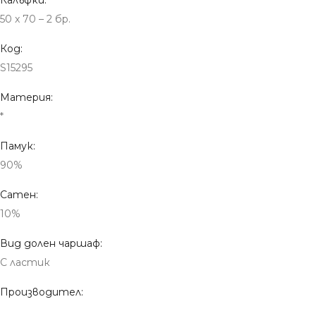
50 x 70 – 2 бр.
Код:
S15295
Материя:
*
Памук:
90%
Сатен:
10%
Вид долен чаршаф:
С ластик
Производител: