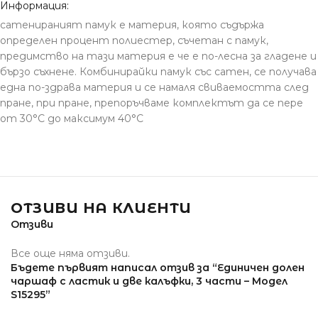
Информация:
сатенираният памук е материя, която съдържа
определен процент полиестер, съчетан с памук,
предимство на тази материя е че е по-лесна за гладене и
бързо съхнене. Комбинирайки памук със сатен, се получава
една по-здрава материя и се намаля свиваемостта след
пране, при пране, препоръчваме комплектът да се пере
от 30°С до максимум 40°С
ОТЗИВИ НА КЛИЕНТИ
Отзиви
Все още няма отзиви.
Бъдете първият написал отзив за “Единичен долен
чаршаф с ластик и две калъфки, 3 части – Модел
S15295”