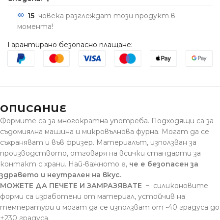
15
човека разглеждат този продукт в
момента!
Гарантирано безопасно плащане:
ОПИСАНИЕ
Формите са за многократна употреба. Подходящи са за
съдомиялна машина и микровълнова фурна. Могат да се
съхраняват и във фризер. Материалът, използван за
производството, отговаря на всички стандарти за
контакт с храни. Най-важното е,
че е безопасен за
здравето и неутрален на вкус.
МОЖЕТЕ ДА ПЕЧЕТЕ И ЗАМРАЗЯВАТЕ
–
силиконовите
форми са изработени от материал, устойчив на
температури и могат да се използват от -40 градуса до
+230 градуса.