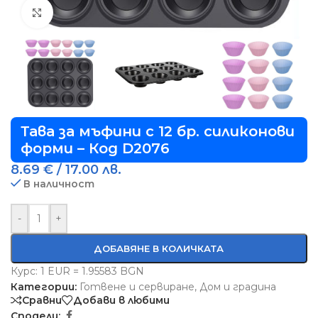
Виж повече
Тава за мъфини с 12 бр. силиконови
форми – Кoд D2076
8.69
€
/ 17.00 лв.
В наличност
-
+
ДОБАВЯНЕ В КОЛИЧКАТА
Курс: 1 EUR = 1.95583 BGN
Категории:
Готвене и сервиране
,
Дом и градина
Сравни
Добави в любими
Сподели: