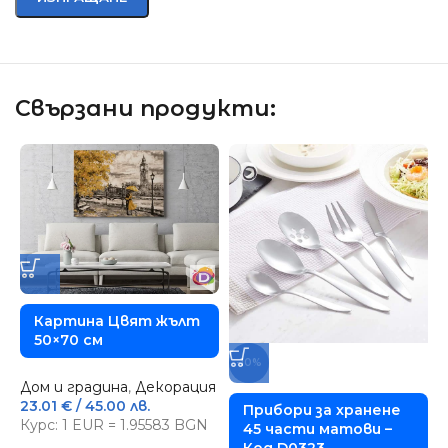
Свързани продукти:
Картина Цвят жълт
50×70 см
Д
-10%
с
1
Дом и градина
,
Декорация
К
23.01
€
/ 45.00 лв.
Прибори за хранене
Курс: 1 EUR = 1.95583 BGN
45 части матови –