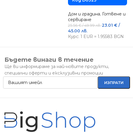
Код D0323
Дом и градина
,
Готвене и
сервиране
23.01
€
/
25.56
€
/ 49.99 лв.
45.00 лв.
Курс: 1 EUR = 1.95583 BGN
Бъдете винаги в течение
Ще ви информираме за най-новите продукти,
специални оферти и ексклузивни промоции