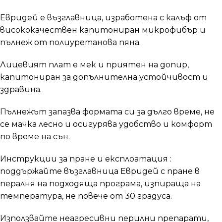
Евридей е възглавница, изработена с калъф от
висококачествен капитониран микрофибър и
пълнеж от полиуретанова пяна.
Лицевият плат е мек и приятен на допир,
капитониран за допълнителна устойчивост и
здравина.
Пълнежът запазва формата си за дълго време, не
се мачка лесно и осигурява удобство и комфорт
по време на сън.
Инструкции за пране и експлоатация :
поддържайте възглавница Евридей с пране в
пералня на подходяща програма, изпираща на
температура, не повече от 30 градуса.
Използвайте неагресивни перилни препарати,