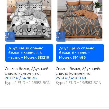
Двулицево спално
Двулицево спално
бельо с ластик, 6
бельо, 6 части –
части – Модел S15216
Модел S14486
Спално бельо
,
Двулицеви
Спално бельо
,
Двулицеви
спални комплекти
спални комплекти
С
28.07
€
/ 54.90 лв.
25.51
€
/ 49.89 лв.
ч
Курс: 1 EUR = 1.95583 BGN
Курс: 1 EUR = 1.95583 BGN
1
К