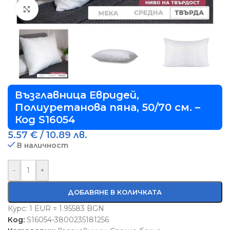
Виж повече
Възглавница Евридей,
Полиуретанова пяна, 50/70 см. –
Код S16054
5.57
€
/ 10.89 лв.
В наличност
-
+
ДОБАВЯНЕ В КОЛИЧКАТА
Курс: 1 EUR = 1.95583 BGN
Код:
S16054-3800235181256