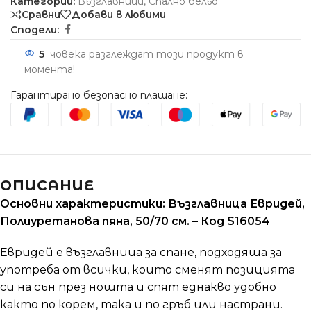
Категории:
Възглавници
,
Спално бельо
Сравни
Добави в любими
Сподели:
5
човека разглеждат този продукт в
момента!
Гарантирано безопасно плащане:
ОПИСАНИЕ
Основни характеристики: Възглавница Евридей,
Полиуретанова пяна, 50/70 см. – Код S16054
Евридей е възглавница за спане, подходяща за
употреба от всички, които сменят позицията
си на сън през нощта и спят еднакво удобно
както по корем, така и по гръб или настрани.