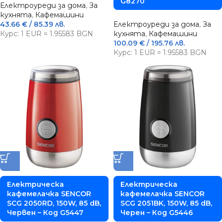
G8270
Електроуреди за дома
,
За
кухнята
,
Кафемашини
43.66
€
/ 85.39 лв.
Електроуреди за дома
,
За
Курс: 1 EUR = 1.95583 BGN
кухнята
,
Кафемашини
100.09
€
/ 195.76 лв.
Курс: 1 EUR = 1.95583 BGN
Електрическа
Електрическа
кафемелачка SENCOR
кафемелачка SENCOR
SCG 2050RD, 150W, 85 dB,
SCG 2051BK, 150W, 85 dB,
Червен – Код G5447
Черен – Код G5446