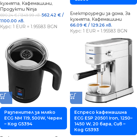
кухнята
,
Кафемашини
,
Продукти Ninja
Електроуреди за дома
,
За
562.42
€
/
690.24
€
/ 1349.99 лв.
кухнята
,
Кафемашини
1100.00 лв.
66.09
€
/ 129.26 лв.
Курс: 1 EUR = 1.95583 BGN
Курс: 1 EUR = 1.95583 BGN
Разпенител за мляко
Еспресо кафемашина
ECG NM 119, 500W, Черен
ECG ESP 20501 Iron, 1250–
– Код G5394
1450 W, 20 бара, Сив –
Код G5393