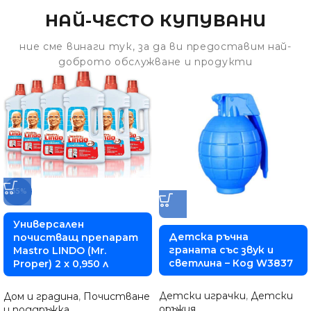
НАЙ-ЧЕСТО КУПУВАНИ
ние сме винаги тук, за да ви предоставим най-
доброто обслужване и продукти
-35%
Универсален
Детска ръчна
почистващ препарат
граната със звук и
Mastro LINDO (Mr.
светлина – Код W3837
Proper) 2 x 0,950 л
Детски играчки
,
Детски
Дом и градина
,
Почистване
оръжия
и поддръжка