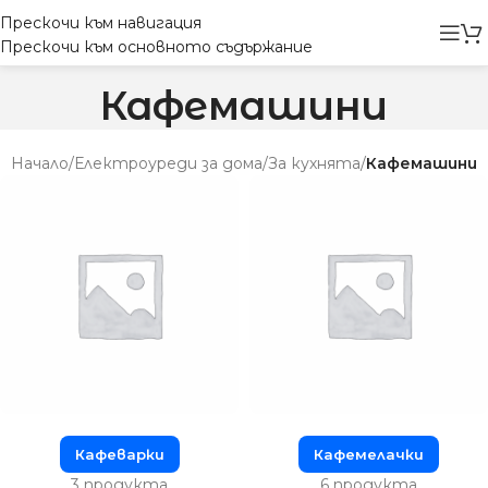
Прескочи към навигация
Прескочи към основното съдържание
Кафемашини
Начало
/
Електроуреди за дома
/
За кухнята
/
Кафемашини
Кафеварки
Кафемелачки
3 продукта
6 продукта