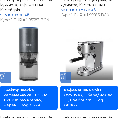
Електроуреди за дома
,
За
Електроуреди за дома
,
За
кухнята
,
Кафемашини
,
кухнята
,
Кафемашини
Кафеварки
66.09
€
/ 129.26 лв.
9.15
€
/ 17.90 лв.
Курс: 1 EUR = 1.95583 BGN
Курс: 1 EUR = 1.95583 BGN
Електрическа
Кафемашина Voltz
кафемелачка ECG KM
OV51171G, 15бара/1450W,
160 Minimo Premio,
1L, Сребрист – Код
Черен – Код G5538
G8863
Електроуреди за дома
,
За
Електроуреди за дома
,
За