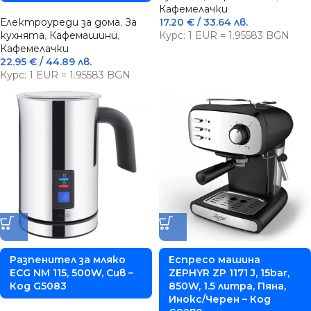
Кафемелачки
Електроуреди за дома
,
За
17.20
€
/ 33.64 лв.
кухнята
,
Кафемашини
,
Курс: 1 EUR = 1.95583 BGN
Кафемелачки
22.95
€
/ 44.89 лв.
Курс: 1 EUR = 1.95583 BGN
Разпенител за мляко
Еспресо машина
ECG NM 115, 500W, Сив –
ZEPHYR ZP 1171 J, 15bar,
Код G5083
850W, 1.5 литра, Пяна,
Инокс/Черен – Код