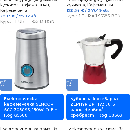
кухнята
,
Кафемашини
,
кухнята
,
Кафемашини
Кафемелачки
126.54
€
/ 247.49 лв.
28.13
€
/ 55.02 лв.
Курс: 1 EUR = 1.95583 BGN
Курс: 1 EUR = 1.95583 BGN
Електрическа
Кубинска кафеварка
кафемелачка SENCOR
ZEPHYR ZP 1173 J6, 6
SCG 3050SS, 150W, Сив –
чаши, Червен/
Код G5508
сребрист – Код G8663
Електроуреди за дома
,
За
Електроуреди за дома
,
За