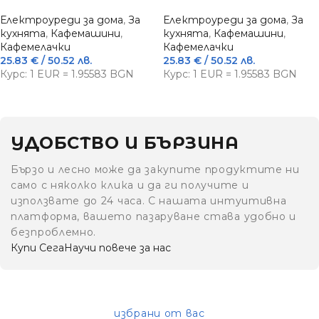
Електроуреди за дома
,
За
Електроуреди за дома
,
За
кухнята
,
Кафемашини
,
кухнята
,
Кафемашини
,
Кафемелачки
Кафемелачки
25.83
€
/ 50.52 лв.
25.83
€
/ 50.52 лв.
Курс: 1 EUR = 1.95583 BGN
Курс: 1 EUR = 1.95583 BGN
УДОБСТВО И БЪРЗИНА
Бързо и лесно може да закупите продуктите ни
само с няколко клика и да ги получите и
използвате до 24 часа. С нашата интуитивна
платформа, вашето пазаруване става удобно и
безпроблемно.
Купи Сега
Научи повече за нас
избрани от вас