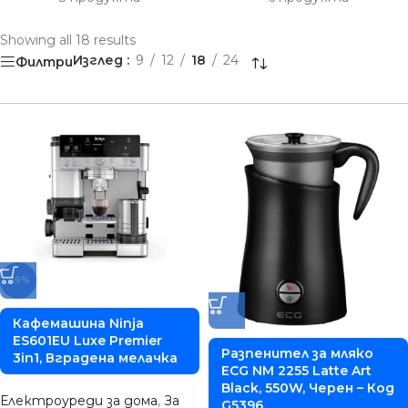
Showing all 18 results
Изглед
9
12
18
24
Филтри
-19%
Кафемашина Ninja
ES601EU Luxe Premier
Разпенител за мляко
3in1, Вградена мелачка
ECG NM 2255 Latte Art
Black, 550W, Черен – Код
Електроуреди за дома
,
За
G5396