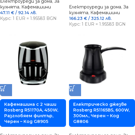
Електроуреди за дома
,
За
кухнята
,
Кафемашини
Електроуреди за дома
,
За
47.11
€
/ 92.14 лв.
кухнята
,
Кафемашини
Курс: 1 EUR = 1.95583 BGN
166.23
€
/ 325.12 лв.
Курс: 1 EUR = 1.95583 BGN
Кафемашина с 2 чаши
Електрическо джезве
Rosberg R51170A, 450W,
Rosberg R51165BS, 600W,
Разглобяем филтър,
300мл., Черен – Код
Черен – Код G8905
G8806