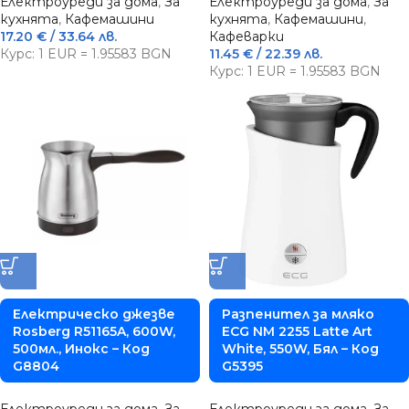
Електроуреди за дома
,
За
Електроуреди за дома
,
За
кухнята
,
Кафемашини
кухнята
,
Кафемашини
,
17.20
€
/ 33.64 лв.
Кафеварки
Курс: 1 EUR = 1.95583 BGN
11.45
€
/ 22.39 лв.
Курс: 1 EUR = 1.95583 BGN
Електрическо джезве
Разпенител за мляко
Rosberg R51165A, 600W,
ECG NM 2255 Latte Art
500мл., Инокс – Код
White, 550W, Бял – Код
G8804
G5395