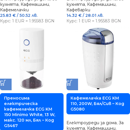
кухнята
,
Кафемашини
,
кухнята
,
Кафемашини
,
Кафемелачки
Кафеварки
25.83
€
/ 50.52 лв.
14.32
€
/ 28.01 лв.
Курс: 1 EUR = 1.95583 BGN
Курс: 1 EUR = 1.95583 BGN
Преносима
Кафемелачка ECG KM
електрическа
110, 200W, Бял/Сив – Код
кафемелачка ECG KM
G5080
150 Minimo White, 13 W,
макс. 120 мл, Бял – Код
Електроуреди за дома
,
За
G5467
кухнята
,
Кафемашини
,