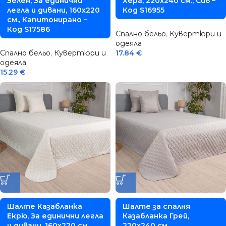
Зелен, За единични
Хера, 220х240 см., Сив –
легла и дивани, 160х220
Код S16955
см., Капитонирано –
Код S17586
Спално бельо
,
Кувертюри и
одеяла
Спално бельо
,
Кувертюри и
17.84
€
одеяла
15.29
€
Шалте Казабланка
Шалте за спалня
Екрю, За единични легла
Казабланка Грей,
и дивани, 160х220 см.,
220х240 см.,