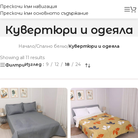
Прескочи към навигация
Прескочи към основното съдържание
Кувертюри и одеяла
Начало
/
Спално бельо
/
Кувертюри и одеяла
Showing all 11 results
Изглед
9
12
18
24
Филтри