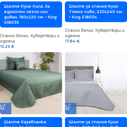
Шалте Куин Лила, За
Шалте за спалня Куин
единично легло или
Тъмно сиво, 220х240 см.
диван, 160х220 см. – Код
– Код S18034
S18035
Спално бельо
,
Кувертюри и
Спално бельо
,
Кувертюри и
одеяла
одеяла
17.84
€
15.29
€
Шалте Казабланка
Шалте за спалня Куин