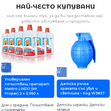
НАЙ-ЧЕСТО КУПУВАНИ
ние сме винаги тук, за да ви предоставим най-
доброто обслужване и продукти
-35%
Универсален
Детска ръчна
почистващ препарат
граната със звук и
Mastro LINDO (Mr.
светлина – Код W3837
Proper) 2 x 0,950 л
Детски играчки
,
Детски
Дом и градина
,
Почистване
оръжия
и поддръжка