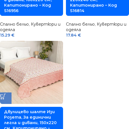
Капитонирано – Код
Капитонирано – Код
S16956
S16814
Спално бельо
,
Кувертюри и
Спално бельо
,
Кувертюри и
одеяла
одеяла
15.29
€
17.84
€
Двулицево шалте Изи
Розета, За единични
легла и дивани, 150х220
см., Капитонирано –