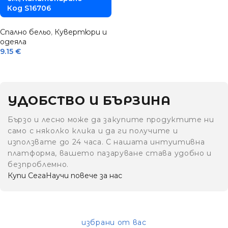
Код S16706
Спално бельо
,
Кувертюри и
одеяла
9.15
€
УДОБСТВО И БЪРЗИНА
Бързо и лесно може да закупите продуктите ни
само с няколко клика и да ги получите и
използвате до 24 часа. С нашата интуитивна
платформа, вашето пазаруване става удобно и
безпроблемно.
Купи Сега
Научи повече за нас
избрани от вас