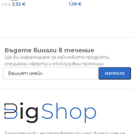
1.28
€
3.32
€
5.11
€
Бъдете винаги в течение
Ще ви информираме за най-новите продукти,
специални оферти и ексклузивни промоции
Благодарим ви, че пазарувате при нас! Винаги сме на