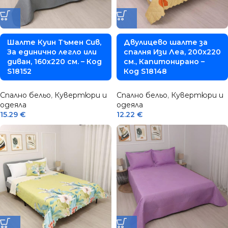
Шалте Куин Тъмен Сив,
Двулицево шалте за
За единично легло или
спалня Изи Леа, 200х220
диван, 160х220 см. – Код
см., Капитонирано –
S18152
Код S18148
Спално бельо
,
Кувертюри и
Спално бельо
,
Кувертюри и
одеяла
одеяла
15.29
€
12.22
€