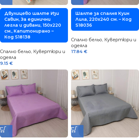
Двулицево шалте Изи
Шалте за спалня Куин
Савин, За единични
Лила, 220х240 см. – Код
легла и дивани, 150х220
S18036
см., Капитонирано –
Код S18138
Спално бельо
,
Кувертюри и
одеяла
Спално бельо
,
Кувертюри и
17.84
€
одеяла
9.15
€