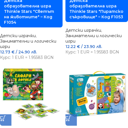
Детска
Детска
образователна игра
образователна игра
Thinkle Stars "Светът
Thinkle Stars "Пиратско
на животните" – Код
съкровище" – Код F1053
F1054
Детски играчки
,
Детски играчки
,
Занимателни и логически
Занимателни и логически
игри
игри
12.22
€
/ 23.90 лв.
12.73
€
/ 24.90 лв.
Курс: 1 EUR = 1.95583 BGN
Курс: 1 EUR = 1.95583 BGN