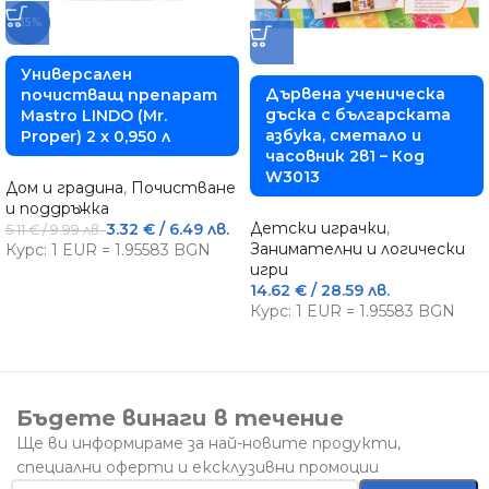
-35%
Универсален
Дървена ученическа
почистващ препарат
дъска с българската
Mastro LINDO (Mr.
азбука, сметало и
Proper) 2 x 0,950 л
часовник 2в1 – Код
W3013
Дом и градина
,
Почистване
и поддръжка
Детски играчки
,
3.32
€
/ 6.49 лв.
5.11
€
/ 9.99 лв.
Занимателни и логически
Курс: 1 EUR = 1.95583 BGN
игри
14.62
€
/ 28.59 лв.
Курс: 1 EUR = 1.95583 BGN
Бъдете винаги в течение
Ще ви информираме за най-новите продукти,
специални оферти и ексклузивни промоции