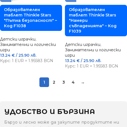
Образователен
Образователен
таблет Thinkle Stars
таблет Thinkle Stars
"Пътна безопасност" –
"Намери
Код F1038
съвпаденията" – Код
F1039
Детски играчки
,
Занимателни и логически
Детски играчки
,
игри
Занимателни и логически
13.24
€
/ 25.90 лв.
игри
Курс: 1 EUR = 1.95583 BGN
13.24
€
/ 25.90 лв.
Курс: 1 EUR = 1.95583 BGN
1
2
3
4
→
УДОБСТВО И БЪРЗИНА
Бързо и лесно може да закупите продуктите ни