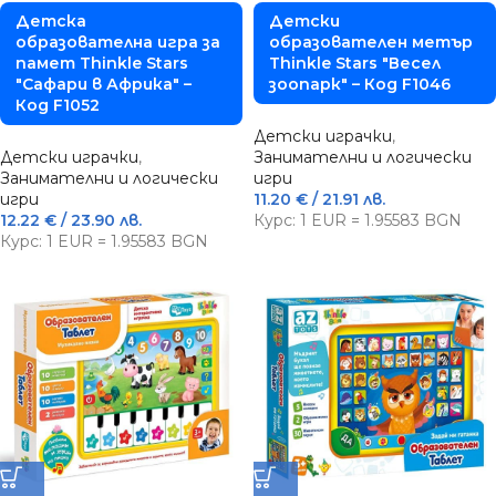
Детска
Детски
образователна игра за
образователен метър
памет Thinkle Stars
Thinkle Stars "Весел
"Сафари в Африка" –
зоопарк" – Код F1046
Код F1052
Детски играчки
,
Детски играчки
,
Занимателни и логически
Занимателни и логически
игри
игри
11.20
€
/ 21.91 лв.
12.22
€
/ 23.90 лв.
Курс: 1 EUR = 1.95583 BGN
Курс: 1 EUR = 1.95583 BGN