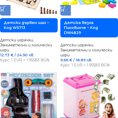
Детски дървен шах –
Детска везна
Код W5713
Пингвинче – Код
DW4829
Детски играчки
,
Занимателни и логически
Детски играчки
,
игри
Занимателни и логически
12.73
€
/ 24.90 лв.
игри
Курс: 1 EUR = 1.95583 BGN
9.66
€
/ 18.89 лв.
Курс: 1 EUR = 1.95583 BGN