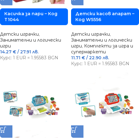
Касичка за пари – Код
Детски касов апарат –
T1044
Код W5556
Детски играчки
,
Детски играчки
,
Занимателни и логически
Занимателни и логически
игри
игри
,
Комплекти за игра и
14.27
€
/ 27.91 лв.
супермаркети
Курс: 1 EUR = 1.95583 BGN
11.71
€
/ 22.90 лв.
Курс: 1 EUR = 1.95583 BGN