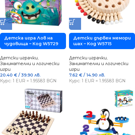
Детска игра Лов на
Детски дървен мемори
чудовища – Код W5729
шах – Код W5715
Детски играчки
,
Детски играчки
,
Занимателни и логически
Занимателни и логически
игри
игри
20.40
€
/ 39.90 лв.
7.62
€
/ 14.90 лв.
Курс: 1 EUR = 1.95583 BGN
Курс: 1 EUR = 1.95583 BGN