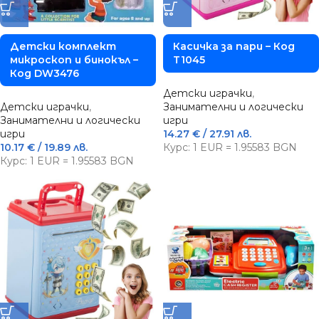
Детски комплект
Касичка за пари – Код
микроскоп и бинокъл –
T1045
Код DW3476
Детски играчки
,
Детски играчки
,
Занимателни и логически
Занимателни и логически
игри
игри
14.27
€
/ 27.91 лв.
10.17
€
/ 19.89 лв.
Курс: 1 EUR = 1.95583 BGN
Курс: 1 EUR = 1.95583 BGN