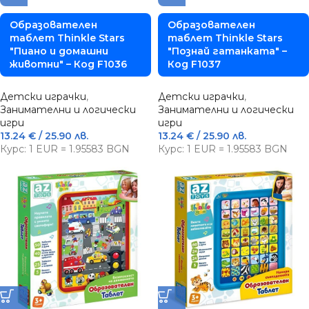
Образователен
Образователен
таблет Thinkle Stars
таблет Thinkle Stars
"Пиано и домашни
"Познай гатанката" –
животни" – Код F1036
Код F1037
Детски играчки
,
Детски играчки
,
Занимателни и логически
Занимателни и логически
игри
игри
13.24
€
/ 25.90 лв.
13.24
€
/ 25.90 лв.
Курс: 1 EUR = 1.95583 BGN
Курс: 1 EUR = 1.95583 BGN