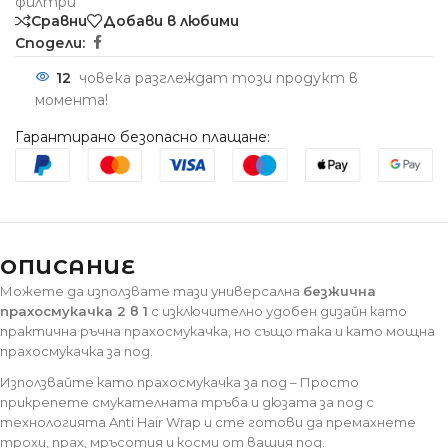
филтри
Сравни
Добави в любими
Сподели:
12
човека разглеждат този продукт в
момента!
Гарантирано безопасно плащане:
ОПИСАНИЕ
Можете да използвате тази универсална
безжична
прахосмукачка 2 в 1
с изключително удобен дизайн като
практична ръчна прахосмукачка, но също така и като мощна
прахосмукачка за под.
Използвайте като прахосмукачка за под – Просто
прикрепете смукателната тръба и дюзата за под с
технологията Anti Hair Wrap и сте готови да премахнете
трохи, прах, мръсотия и косми от вашия под.