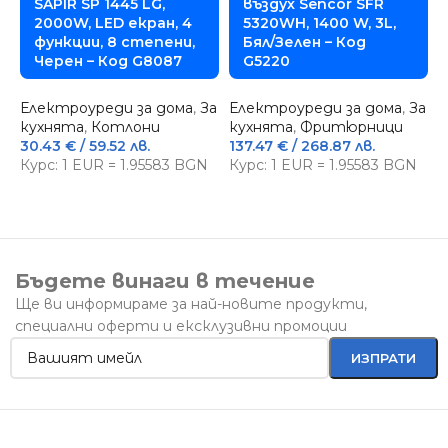
SAPIR SP 1445 LG,
въздух Sencor SFR
2000W, LED екран, 4
5320WH, 1400 W, 3L,
функции, 8 степени,
Бял/Зелен – Код
Черен – Код G8087
G5220
Електроуреди за дома
,
За
Електроуреди за дома
,
За
кухнята
,
Котлони
кухнята
,
Фритюрници
Е
30.43
€
/ 59.52 лв.
137.47
€
/ 268.87 лв.
П
Курс: 1 EUR = 1.95583 BGN
Курс: 1 EUR = 1.95583 BGN
9
К
Бъдете винаги в течение
Ще ви информираме за най-новите продукти,
специални оферти и ексклузивни промоции