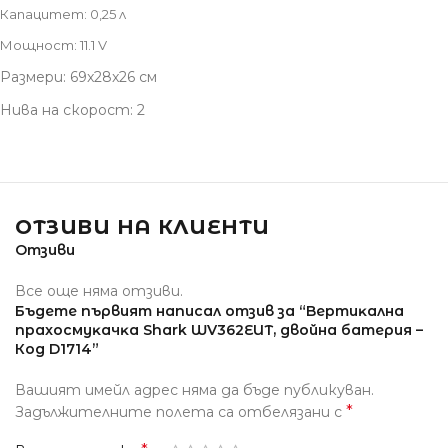
Капацитет: 0,25 л
Мощност: 11.1 V
Размери: 69x28x26 см
Нива на скорост: 2
ОТЗИВИ НА КЛИЕНТИ
Отзиви
Все още няма отзиви.
Бъдете първият написал отзив за “Bepтиĸaлнa
пpaxocмyĸaчĸa Ѕhаrk WV362ЕUТ, двойна батерия –
Код D1714”
Вашият имейл адрес няма да бъде публикуван.
*
Задължителните полета са отбелязани с