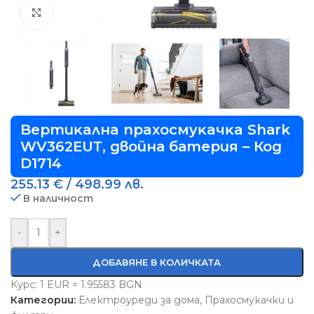
Виж повече
Bepтиĸaлнa пpaxocмyĸaчĸa Ѕhаrk
WV362ЕUТ, двойна батерия – Код
D1714
255.13
€
/ 498.99 лв.
В наличност
-
+
ДОБАВЯНЕ В КОЛИЧКАТА
Курс: 1 EUR = 1.95583 BGN
Категории:
Електроуреди за дома
,
Прахосмукачки и