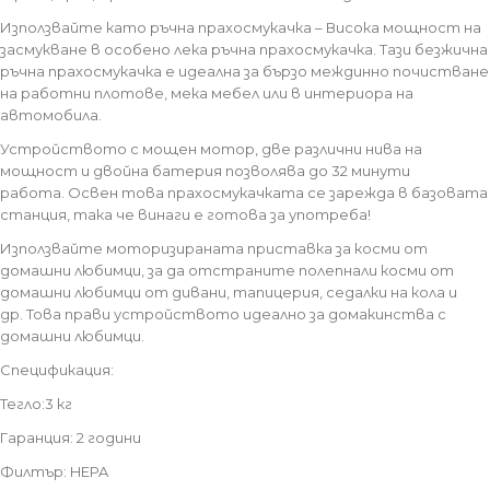
Използвайте като ръчна прахосмукачка – Висока мощност на
засмукване в особено лека ръчна прахосмукачка. Тази безжична
ръчна прахосмукачка е идеална за бързо междинно почистване
на работни плотове, мека мебел или в интериора на
автомобила.
Устройството с мощен мотор, две различни нива на
мощност и двойна батерия позволява до 32 минути
работа. Освен това прахосмукачката се зарежда в базовата
станция, така че винаги е готова за употреба!
Използвайте моторизираната приставка за косми от
домашни любимци, за да отстраните полепнали косми от
домашни любимци от дивани, тапицерия, седалки на кола и
др. Това прави устройството идеално за домакинства с
домашни любимци.
Спецификация:
Тегло:3 кг
Гаранция: 2 години
Филтър: HEPA