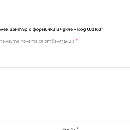
ен център с формички и чукче – Код W2163”
*
телните полета са отбелязани с
*
Имейл