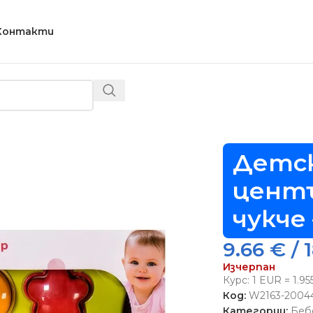
Контакти
етски занимателен център с формички и чукче – Код W
Детс
центъ
чукче
9.66
€
/ 
Изчерпан
Курс: 1 EUR = 1.9
Код:
W2163-2004
Категории:
Беб