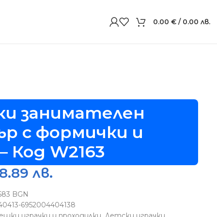
0.00
€
/ 0.00 лв.
2163
ки занимателен
р с формички и
 – Код W2163
18.89 лв.
5583 BGN
40413-6952004404138
ешки играчки и проходилки
,
Детски играчки