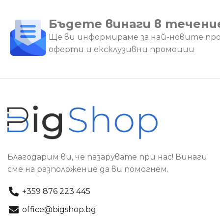
Бъдете винаги в течени
Ще ви информираме за най-новите пр
оферти и ексклузивни промоции
Благодарим ви, че пазарувате при нас! Винаги
сме на разположение да ви помогнем.
+359 876 223 445
office@bigshop.bg