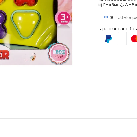
Сравни
Доба
9
човека р
Гарантирано без