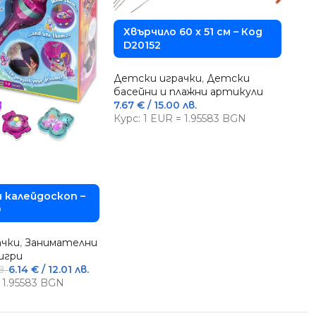
Хвърчило 60 x 51 см – Код
D20152
Детски играчки
,
Детски
басейни и плажни артикули
7.67
€
/ 15.00 лв.
Курс: 1 EUR = 1.95583 BGN
К
S
Дет
за 
 калейдоскоп –
28.
9
Кур
ачки
,
Занимателни
игри
6.14
€
/ 12.01 лв.
в.
= 1.95583 BGN