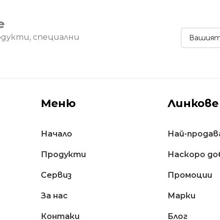
е
одукти, специални
Меню
Линкове
Начало
Най-продав
Продукти
Наскоро до
Сервиз
Промоции
За нас
Марки
Контаки
Блог