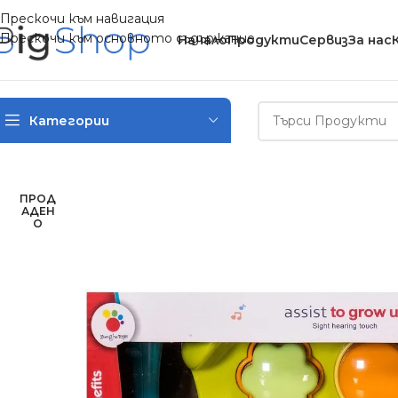
Прескочи към навигация
Прескочи към основното съдържание
Начало
Продукти
Сервиз
За нас
Категории
Начало
/
Детски играчки
/
Бебешки играчки и проходилки
/
Д
ПРОД
АДЕН
О