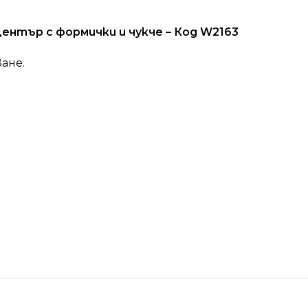
нтър с формички и чукче – Код W2163
ане.