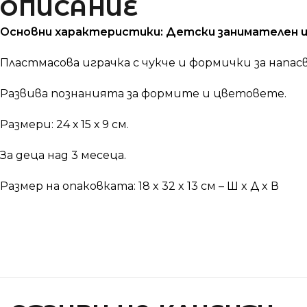
ОПИСАНИЕ
Основни характеристики: Детски занимателен це
Пластмасова играчка с чукче и формички за напасв
Развива познанията за формите и цветовете.
Размери: 24 х 15 х 9 см.
За деца над 3 месеца.
Размер на опаковката: 18 x 32 x 13 см – Ш x Д x В