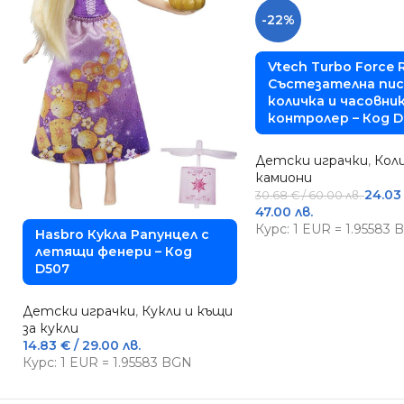
-22%
Vtech Turbo Force 
Състезателна пис
количка и часовник
контролер – Код D
Детски играчки
,
Коли
камиони
24.0
30.68
€
/ 60.00 лв.
47.00 лв.
Курс: 1 EUR = 1.95583
Hasbro Кукла Рапунцел с
летящи фенери – Код
D507
Детски играчки
,
Кукли и къщи
за кукли
14.83
€
/ 29.00 лв.
Курс: 1 EUR = 1.95583 BGN