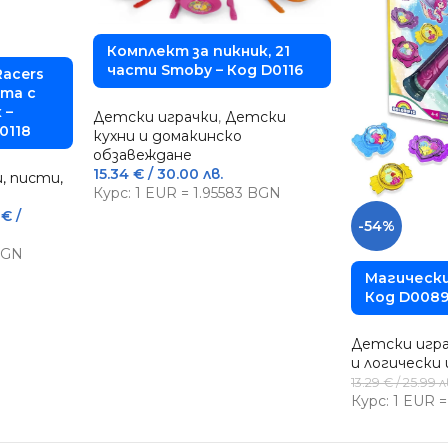
Комплект за пикник, 21
части Smoby – Код D0116
Racers
та с
 –
Детски играчки
,
Детски
0118
кухни и домакинско
обзавеждане
15.34
€
/ 30.00 лв.
, писти,
Курс: 1 EUR = 1.95583 BGN
3
€
/
-54%
 BGN
Магически
Код D008
Детски игр
и логически 
13.29
€
/ 25.99 л
Курс: 1 EUR 