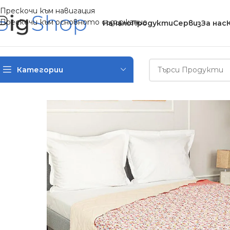
Прескочи към навигация
Прескочи към основното съдържание
Начало
Продукти
Сервиз
За нас
Категории
Начало
/
Спално бельо
/
Кувертюри и одеяла
/
Двулицево шалт