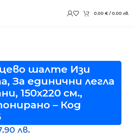
0.00
€
/ 0.00 лв.
 Капитонирано – Код S16706
цево шалте Изи
а, За единични легла
ни, 150х220 см.,
онирано – Код
6
7.90 лв.