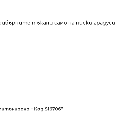
фибърните тъкани само на ниски градуси.
питонирано – Код S16706”