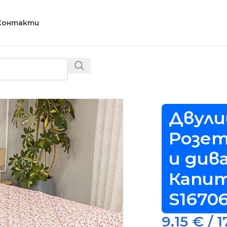
Контакти
е Изи Розета, За единични легла и дивани, 150х220 см.,
Двули
Розет
и дива
Капит
S1670
9.15
€
/ 1