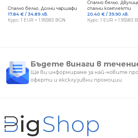
Спално бельо
,
Двулиц
Спално бельо
,
Долни чаршафи
спални комплекти
17.84
€
/ 34.89 лв.
20.40
€
/ 39.90 лв.
Курс: 1 EUR = 1.95583 BGN
Курс: 1 EUR = 1.95583
Бъдете винаги в течени
Ще ви информираме за най-новите пр
оферти и ексклузивни промоции