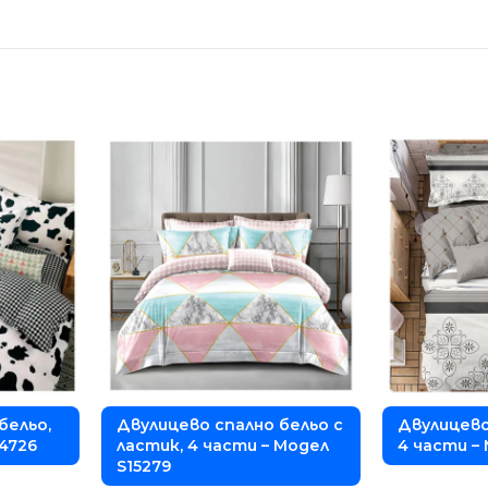
бельо,
Двулицево спално бельо с
Двулицево
14726
ластик, 4 части – Модел
4 части –
S15279