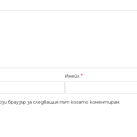
*
Имейл
този браузър за следващия път когато коментирам.