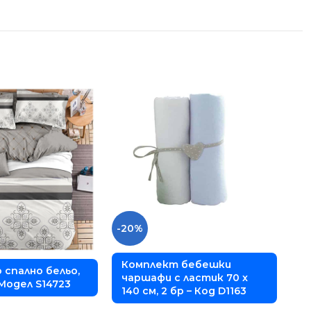
-20%
Комплект бебешки
 спално бельо,
К
чаршафи с ластик 70 x
 Модел S14723
ч
140 см, 2 бр – Код D1163
D