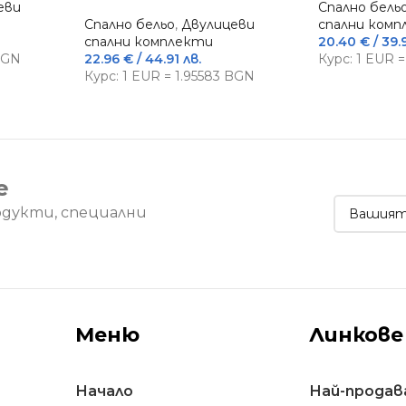
еви
Спално бель
Спално бельо
,
Двулицеви
спални ком
спални комплекти
20.40
€
/ 39.
 BGN
22.96
€
/ 44.91 лв.
Курс: 1 EUR 
Курс: 1 EUR = 1.95583 BGN
е
одукти, специални
Меню
Линкове
Начало
Най-продав