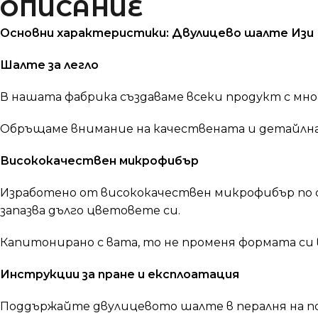
ОПИСАНИЕ
Основни характеристики: Двулицево шалте Изи Роз
Шалте за легло
В нашата фабрика създаваме всеки продукт с мно
Обръщаме внимание на качествената и детайлна и
Висококачествен микрофибър
Изработено от висококачествен микрофибър по с
запазва дълго цветовете си.
Капитонирано с вата, то не променя формата си 
Инструкции за пране и експлоатация
Поддържайте двулицевото шалте в пералня на по