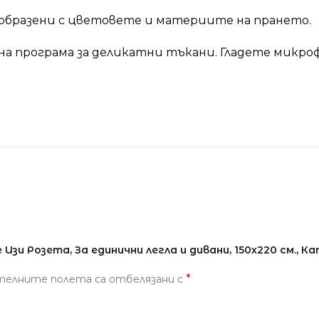
образени с цветовете и материите на прането.
на програма за деликатни тъкани. Гладете микро
и Розета, За единични легла и дивани, 150х220 см., Ка
*
телните полета са отбелязани с