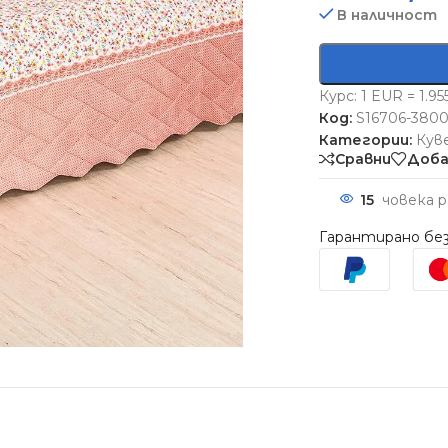
В наличност
Курс: 1 EUR = 1.9
Код:
S16706-3800
Категории:
Кув
Сравни
Доба
15
човека 
Гарантирано без