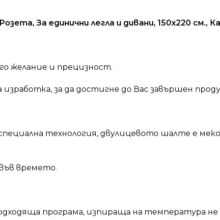
ета, За единични легла и дивани, 150х220 см., К
го желание и прецизност.
зработка, за да достигне до Вас завършен проду
пециална технология, двулицевото шалте е меко 
във времето.
дходяща програма, изпираща на температура не п