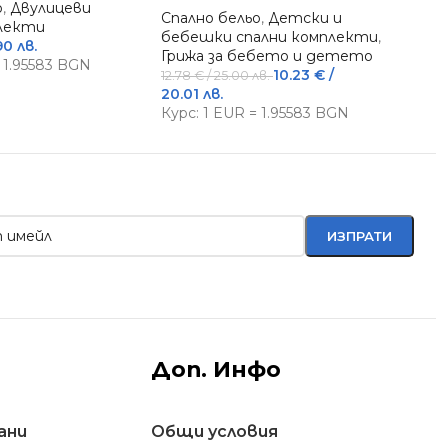
о
,
Двулицеви
Спално бельо
,
Детски и
плекти
Спа
бебешки спални комплекти
,
90 лв.
20.
Грижа за бебето и детето
= 1.95583 BGN
Кур
10.23
€
/
12.78
€
/ 25.00 лв.
20.01 лв.
Курс: 1 EUR = 1.95583 BGN
Доп. Инфо
ани
Общи условия