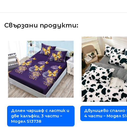
Свързани продукти:
Долен чаршаф с ластик и
Двулицево спално 
две калъфки, 3 части –
4 части – Модел S
Модел S13738