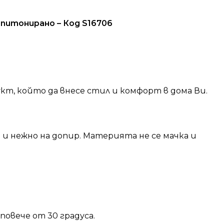
апитонирано – Код S16706
кт, който да внесе стил и комфорт в дома Ви.
и нежно на допир. Материята не се мачка и
овече от 30 градуса.