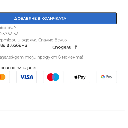
ДОБАВЯНЕ В КОЛИЧКАТА
5583 BGN
237621521
ертюри и одеяла
,
Спално бельо
ви в любими
Сподели:
разглеждат този продукт в момента!
опасно плащане: