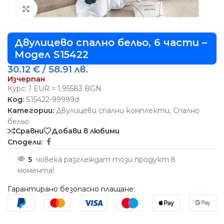
Виж повече
Двулицево спално бельо, 6 части –
Модел S15422
30.12
€
/ 58.91 лв.
Изчерпан
Курс: 1 EUR = 1.95583 BGN
Код:
S15422-99999d
Категории:
Двулицеви спални комплекти
,
Спално
бельо
Сравни
Добави в любими
Сподели:
5
човека разглеждат този продукт в
момента!
Гарантирано безопасно плащане: