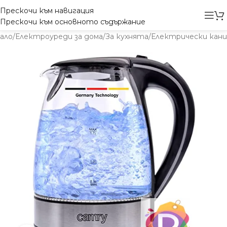
Прескочи към навигация
Прескочи към основното съдържание
ало
/
Електроуреди за дома
/
За кухнята
/
Електрически кани