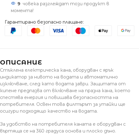
9
човека разглеждат този продукт в
момента!
Гарантирано безопасно плащане:
ОПИСАНИЕ
Стъклена електрическа кана, оборудван с ярък
индикатор за нивото на водата и автоматично
изключване, след като водата заври. Защитата от
кипене предпазва от включване на празна кана, което
спестява енергия и повишава безопасността на
потребителя. Освен това филтърът за утайки ще
осигури подходящо качество на водата.
За удобство на потребителя каната е оборудван с
въртяща се на 360 градуса основа и плоско дъно.