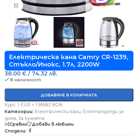
Виж повече
Електрическа кана Camry CR-1239,
Стъклo/Инокс, 1.7л, 2200W
38.00
€
/ 74.32 лв.
В наличност
ДОБАВЯНЕ В КОЛИЧКАТА
Курс: 1 EUR = 1.95583 BGN
Категории:
Електрически кани
,
Електроуреди за
дома
,
За кухнята
Сравни
Добави в любими
Сподели: