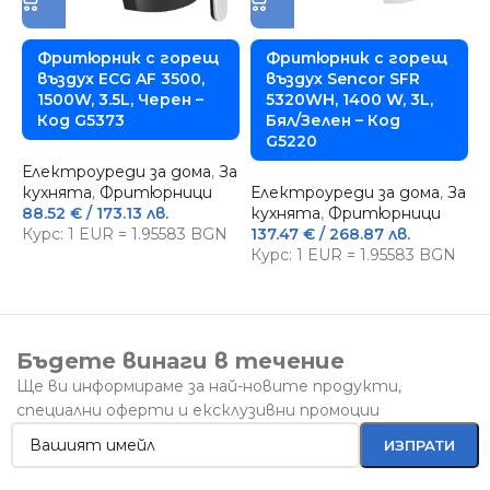
Фритюрник с горещ
Фритюрник с горещ
въздух ECG AF 3500,
въздух Sencor SFR
1500W, 3.5L, Черен –
5320WH, 1400 W, 3L,
Код G5373
Бял/Зелен – Код
G5220
Електроуреди за дома
,
За
кухнята
,
Фритюрници
Електроуреди за дома
,
За
Е
88.52
€
/ 173.13 лв.
кухнята
,
Фритюрници
к
Курс: 1 EUR = 1.95583 BGN
137.47
€
/ 268.87 лв.
К
Курс: 1 EUR = 1.95583 BGN
2
К
Бъдете винаги в течение
Ще ви информираме за най-новите продукти,
специални оферти и ексклузивни промоции