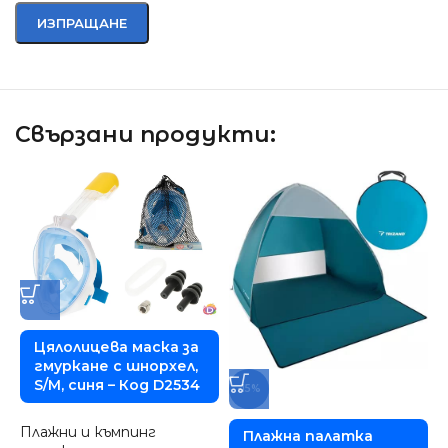
Свързани продукти:
Цялолицева маска за
гмуркане с шнорхел,
S/M, синя – Код D2534
-15%
Плажни и къмпинг
Плажна палатка