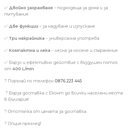
✅
Двойно захранване
– подходяща за дома и за
пътувания
✅
Две функции
– за надуване и изпускане
✅
Три накрайника
– универсална употреба
✅
Компактна и лека
– лесна за носене и съхранение
✅ Бързо и ефективно действие с въздушен поток
от
400 L/min
? Поръчай по телефон
0876 223 445
?
Бърза доставка с Еконт до всички населени места
в България!
? Отстъпка от цената за доставка
?
Опция преглед!