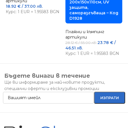
артикули
200х150х110см, UV
18.92
€
/ 37.00 лв.
защита,
а
Курс: 1 EUR = 1.95583 BGN
саморазгъваща – Код
1
D1928
К
Плажни и къмпинг
артикули
23.78
€
/
28.12
€
/ 55.00 лв.
46.51 лв.
Курс: 1 EUR = 1.95583 BGN
Бъдете винаги в течение
Ще ви информираме за най-новите продукти,
специални оферти и ексклузивни промоции