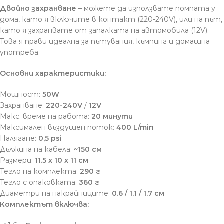
Двойно захранване
– можете да използвате помпата у
дома, като я включите в контакт (220-240V), или на път,
като я захранвате от запалката на автомобила (12V).
Това я прави идеална за пътувания, къмпинг и домашна
употреба.
Основни характеристики:
Мощност:
50W
Захранване:
220-240V
/
12V
Макс. време на работа:
20 минути
Максимален въздушен поток:
400 L/min
Налягане:
0,5 psi
Дължина на кабела:
~150 см
Размери:
11.5 x 10 x 11 см
Тегло на комплекта:
290 г
Тегло с опаковката:
360 г
Диаметри на накрайниците:
0.6 / 1.1 / 1.7 см
Комплектът включва: