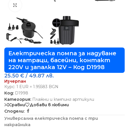
Виж повече
Електрическа помпа за надуване
на матраци, басейни, контакт
220V и запалка 12V – Код D1998
25.50
€
/ 49.87 лв.
Изчерпан
Курс: 1 EUR = 1.95583 BGN
Код:
D1998
Категория:
Плажни и къмпинг артикули
Сравни
Добави в любими
Сподели:
Универсална електрическа помпа с три
накрайника