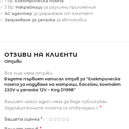
✅ 1 бр.
Електрическа помпа
✅ 3 бр.
Накрайници
за различни приложения
✅
AC адаптер
за захранване от контакт
✅
Захранване за запалка
за автомобил
ОТЗИВИ НА КЛИЕНТИ
Отзиви
Все още няма отзиви.
Бъдете първият написал отзив за “Електрическа
помпа за надуване на матраци, басейни, контакт
220V и запалка 12V – Код D1998”
Вашият имейл адрес няма да бъде публикуван.
*
Задължителните полета са отбелязани с
*
Вашата оценка
*
Вашият отзив