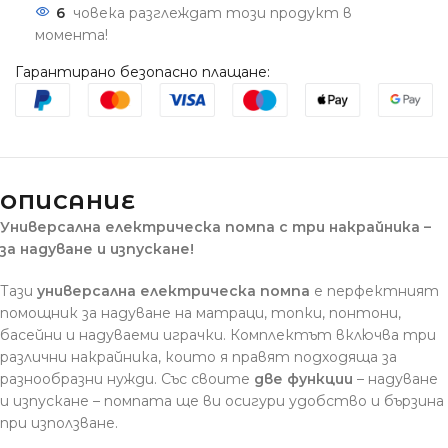
6
човека разглеждат този продукт в
момента!
Гарантирано безопасно плащане:
ОПИСАНИЕ
Универсална електрическа помпа с три накрайника –
за надуване и изпускане!
Тази
универсална електрическа помпа
е перфектният
помощник за надуване на матраци, топки, понтони,
басейни и надуваеми играчки. Комплектът включва три
различни накрайника, които я правят подходяща за
разнообразни нужди. Със своите
две функции
– надуване
и изпускане – помпата ще ви осигури удобство и бързина
при използване.