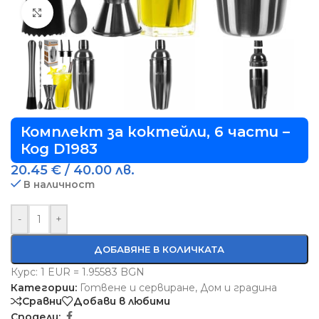
Виж повече
Комплект за коктейли, 6 части –
Код D1983
20.45
€
/ 40.00 лв.
В наличност
-
+
ДОБАВЯНЕ В КОЛИЧКАТА
Курс: 1 EUR = 1.95583 BGN
Категории:
Готвене и сервиране
,
Дом и градина
Сравни
Добави в любими
Сподели: