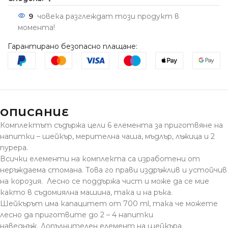
9
човека разглеждат този продукт в
момента!
Гарантирано безопасно плащане:
ОПИСАНИЕ
Комплектът съдържа цели 6 елемента за приготвяне на
напитки – шейкър, мерителна чаша, мъдлър, лъжица и 2
пурера.
Всички елементи на комплекта са изработени от
неръждаема стомана. Това го прави издръжлив и устойчив
на корозия. Лесно се поддържа чист и може да се мие
както в съдомиялна машина, така и на ръка.
Шейкърът има капацитет от 700 ml, така че можете
лесно да приготвите до 2 – 4 напитки
наведнъж. Допълнителен елемент на шейкъра