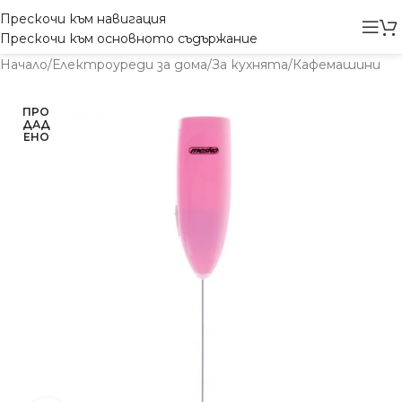
Прескочи към навигация
Прескочи към основното съдържание
Начало
/
Електроуреди за дома
/
За кухнята
/
Кафемашини
ПРО
ДАД
ЕНО