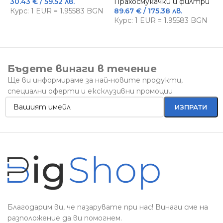
30.43
€
/ 59.52 лв.
Прахосмукачки и филтри
Е
Курс: 1 EUR = 1.95583 BGN
89.67
€
/ 175.38 лв.
П
Курс: 1 EUR = 1.95583 BGN
1
К
Бъдете винаги в течение
Ще ви информираме за най-новите продукти,
специални оферти и ексклузивни промоции
Благодарим ви, че пазарувате при нас! Винаги сме на
разположение да ви помогнем.