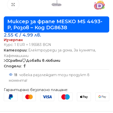
Виж повече
Миксер за фрапе MESKO MS 4493-
P, Розов – Код DG8638
2.55
€
/ 4.99 лв.
Изчерпан
Курс: 1 EUR = 1.95583 BGN
Категории:
Електроуреди за дома
,
За кухнята
,
Кафемашини
Сравни
Добави в любими
Сподели:
11
човека разглеждат този продукт в
момента!
Гарантирано безопасно плащане: