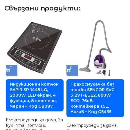
Свързани продукти:
Индукционен котлон
Прахосмукачка без
SAPIR SP 1445 LG,
торба SENCOR SVC
2000W, LED екран, 4
512VT-EUE2, 890W
функции, 8 степени,
ECO, 76dB,
Черен – Код G8087
контейнера 1.5L,
Лилав – Код G5435
Електроуреди за дома
,
За
кухнята
,
Котлони
Електроуреди за дома
,