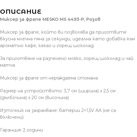
ОПИСАНИЕ
Миксер за фрапе MESKO MS 4493-P, Розов
Миксер за фрапе, който ви позволява да приготвите
вкусна млечна пяна за секунди, идеална като добавка към
ароматно кафе, какао и горещ шоколад.
За приготвяне на разпенено мляко, горещ шоколад и чай
матча
Миксер за фрапе от неръждаема стомана
Размер на устройството: 3,7 см (ширина) x 2,5 см
(дълбочина) x 20 см (височина)
Източник на захранване: батерии 2×1,5V AA (не са
включени)
Гаранция: 2 години