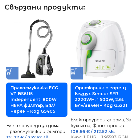
Свързани продукти:
Прахосмукачка ECG
Фритюрник с горещ
VP BS6115
въздух Sencor SFR
Independent, 800W,
3220WH, 1 500W, 2.6L,
HEPA филтър, Бял/
Бял/Зелен – Код G5221
Черен – Код G5405
Електроуреди за дома
,
За
Електроуреди за дома
,
кухнята
,
Фритюрници
Е
Прахосмукачки и филтри
108.66
€
/ 212.52 лв.
к
131.72
€
/ 257.62 лв.
Курс: 1 EUR = 1.95583 BGN
1