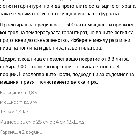
ястия и гарнитури, но и да претоплите остатъците от храна,
така че да имат вкус на току-що излязла от фурната.
Проектиран за прецизност: 1500 вата мощност и прецизен
контрол на температурата гарантират, че вашите ястия са
приготвени до съвършенство. Изберете между различни
нива на топлина и две нива на вентилатора.
Щедрата кошница с незалепващо покритие от 3,8 литра
побира 900 г пържени картофи – еквивалентни на 4
порции. Незалепващите части, подходящи за съдомиялна
машина, правят почистването детска игра.
Капацитет: 3,8 л
Мощност 1550 W
Тегло: 4,4 кг
Размери:
35 см x 28 см x 34 см (ВxШxД)
Гаранция 2 години