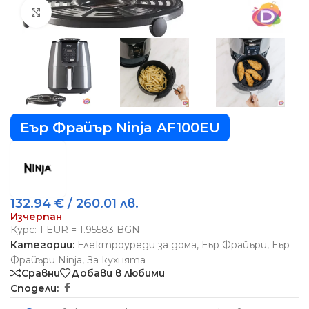
Виж повече
Еър Фрайър Ninja AF100EU
132.94
€
/ 260.01 лв.
Изчерпан
Курс: 1 EUR = 1.95583 BGN
Категории:
Електроуреди за дома
,
Еър Фрайъри
,
Еър
Фрайъри Ninja
,
За кухнята
Сравни
Добави в любими
Сподели: