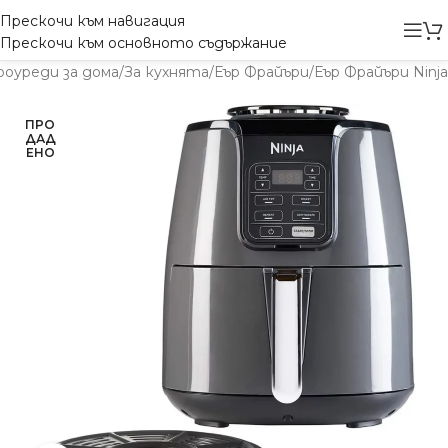
Прескочи към навигация
Прескочи към основното съдържание
оуреди за дома
/
За кухнята
/
Еър Фрайъри
/
Еър Фрайъри Ninja
ПРО
ДАД
ЕНО