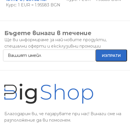
Курс: 1 EUR = 1.95583 BGN
К
Бъдете винаги в течение
Ще ви информираме за най-новите продукти,
специални оферти и ексклузивни промоции
Благодарим ви, че пазарувате при нас! Винаги сме на
разположение да ви помогнем.