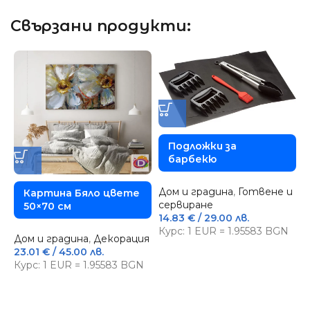
Свързани продукти:
Подложки за
барбекю
Дом и градина
,
Готвене и
Картина Бяло цвете
сервиране
50×70 см
14.83
€
/ 29.00 лв.
Курс: 1 EUR = 1.95583 BGN
Дом и градина
,
Декорация
23.01
€
/ 45.00 лв.
Д
Курс: 1 EUR = 1.95583 BGN
М
с
3
К