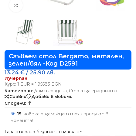
Виж повече
Сгъваем стол Bergamo, метален,
зелен/бял -Код D2591
13.24
€
/ 25.90 лв.
Изчерпан
Курс: 1 EUR = 1.95583 BGN
Категории:
Дом и градина
,
Стоки за градината
Сравни
Добави в любими
Сподели:
15
човека разглеждат този продукт в
момента!
Гарантирано безопасно плащане: