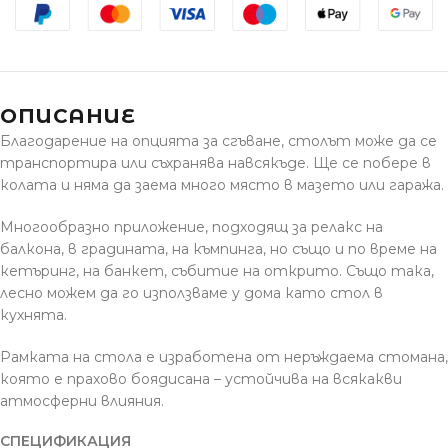
ОПИСАНИЕ
Благодарение на опцията за сгъване, столът може да се
транспортира или съхранява навсякъде.
Ще се побере в
колата и няма да заема много място в мазето или гаража.
Многообразно приложение
, подходящ за релакс на
балкона, в градината, на къмпинга, но също и по време на
кетъринг, на банкет, събитие на открито.
Също така,
лесно можем да го използваме у дома като стол в
кухнята.
Рамката на стола е изработена от неръждаема стомана,
която е прахово боядисана – устойчива на всякакви
атмосферни влияния.
СПЕЦИФИКАЦИЯ