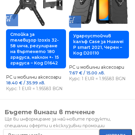
Стойка за
Удароустойчив
телевизор Izoxis 32-
калъф Case за Huawei
58 инча, регулиране
P smart 2021, Черен –
на въртенето 180
Код D20110
P
градуса, наклон +- 15
5
градуса – Код D1642
PC и мобилни аксесоари
К
7.67
€
/ 15.00 лв.
PC и мобилни аксесоари
Курс: 1 EUR = 1.95583 BGN
18.40
€
/ 35.99 лв.
Курс: 1 EUR = 1.95583 BGN
Бъдете винаги в течение
Ще ви информираме за най-новите продукти,
специални оферти и ексклузивни промоции