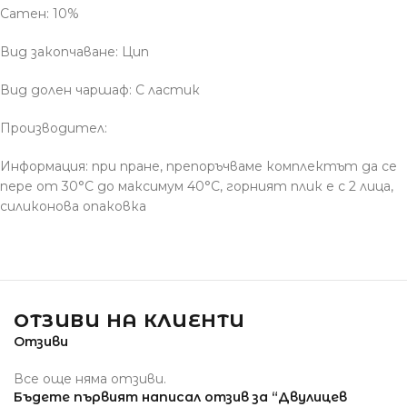
Сатен: 10%
Вид закопчаване: Цип
Вид долен чаршаф: С ластик
Производител:
Информация: при пране, препоръчваме комплектът да се
пере от 30°С до максимум 40°С, горният плик е с 2 лица,
силиконова опаковка
ОТЗИВИ НА КЛИЕНТИ
Отзиви
Все още няма отзиви.
Бъдете първият написал отзив за “Двулицев