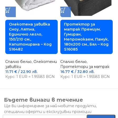
Олекотена завивка
Протектор за
Сноу, Лятна,
матрак Премиум,
Единично легло,
Гумиран,
150/210 см.,
Непромокаем, Памук,
Капитонирана – Код
180х200 см., Бял – Код
S16482
S16085
С
ч
Спално бельо
,
Олекотени
Спално бельо
,
1
завивки
Протектори за матрак
К
11.71
€
/ 22.90 лв.
16.77
€
/ 32.80 лв.
Курс: 1 EUR = 1.95583 BGN
Курс: 1 EUR = 1.95583 BGN
Бъдете винаги в течение
Ще ви информираме за най-новите продукти,
специални оферти и ексклузивни промоции