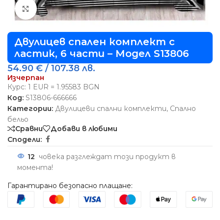
Виж повече
Двулицев спален комплект с
ластик, 6 части – Модел S13806
54.90
€
/ 107.38 лв.
Изчерпан
Курс: 1 EUR = 1.95583 BGN
Код:
S13806-666666
Категории:
Двулицеви спални комплекти
,
Спално
бельо
Сравни
Добави в любими
Сподели:
12
човека разглеждат този продукт в
момента!
Гарантирано безопасно плащане: